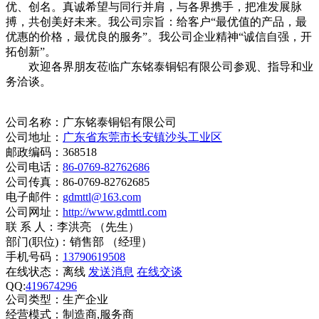
优、创名。真诚希望与同行并肩，与各界携手，把准发展脉
搏，共创美好未来。我公司宗旨：给客户“最优值的产品，最
优惠的价格，最优良的服务”。我公司企业精神“诚信自强，开
拓创新”。
欢迎各界朋友莅临广东铭泰铜铝有限公司参观、指导和业
务洽谈。
公司名称：广东铭泰铜铝有限公司
公司地址：
广东省东莞市长安镇沙头工业区
邮政编码：368518
公司电话：
86-0769-82762686
公司传真：86-0769-82762685
电子邮件：
gdmttl@163.com
公司网址：
http://www.gdmttl.com
联 系 人：李洪亮 （先生）
部门(职位)：销售部 （经理）
手机号码：
13790619508
在线状态：
离线
发送消息
在线交谈
QQ:
419674296
公司类型：生产企业
经营模式：制造商,服务商