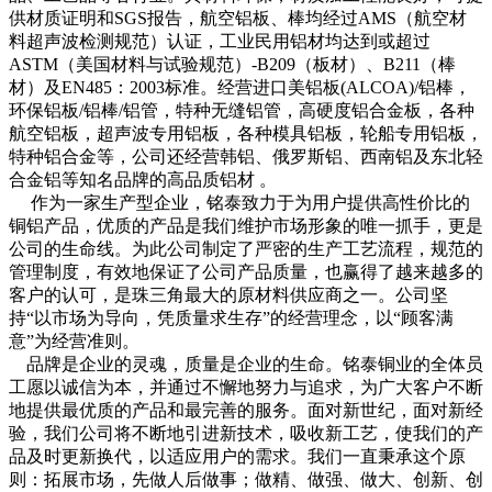
供材质证明和SGS报告，航空铝板、棒均经过AMS（航空材
料超声波检测规范）认证，工业民用铝材均达到或超过
ASTM（美国材料与试验规范）-B209（板材）、B211（棒
材）及EN485：2003标准。经营进口美铝板(ALCOA)/铝棒，
环保铝板/铝棒/铝管，特种无缝铝管，高硬度铝合金板，各种
航空铝板，超声波专用铝板，各种模具铝板，轮船专用铝板，
特种铝合金等，公司还经营韩铝、俄罗斯铝、西南铝及东北轻
合金铝等知名品牌的高品质铝材 。
作为一家生产型企业，铭泰致力于为用户提供高性价比的
铜铝产品，优质的产品是我们维护市场形象的唯一抓手，更是
公司的生命线。为此公司制定了严密的生产工艺流程，规范的
管理制度，有效地保证了公司产品质量，也赢得了越来越多的
客户的认可，是珠三角最大的原材料供应商之一。公司坚
持“以市场为导向，凭质量求生存”的经营理念，以“顾客满
意”为经营准则。
品牌是企业的灵魂，质量是企业的生命。铭泰铜业的全体员
工愿以诚信为本，并通过不懈地努力与追求，为广大客户不断
地提供最优质的产品和最完善的服务。面对新世纪，面对新经
验，我们公司将不断地引进新技术，吸收新工艺，使我们的产
品及时更新换代，以适应用户的需求。我们一直秉承这个原
则：拓展市场，先做人后做事；做精、做强、做大、创新、创