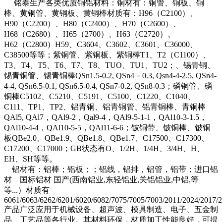
铭泰生产各类优质铜铝材料：铜材有：铜管、铜板、铜
棒、黄铜管、黄铜板、黄铜棒材质有：H96（C2100）、
H90（C2200）、H80（C2400）、H70（C2600）、
H68（C2680）、H65（2700）、H63（C2720）、
H62（C2800）H59、C3604、C3602、C3601、C36000、
C38500等等；紫铜管、紫铜板、紫铜棒T1、T2（C1100）、
T3、T4、T5、T6、T7、T8、TUO、TU1、TU2；、锡青铜、
锡青铜管、锡青铜棒QSn1.5-0.2, QSn4－0.3, Qsn4-4-2.5, QSn4-
4-4, QSn6.5-0.1, QSn6.5-0.4, QSn7-0.2, QSn8-0.3；磷铜管、磷
铜棒C5102、C5210、C5191、C5100、C1220、C1040、
C111、TP1、TP2、铝青铜、铝青铜管、铝青铜棒、青铜棒
QAl5, QAl7，QAl9-2，Qal9-4，QAl9-5-1-1，QAl10-3-1.5，
QAl10-4-4，QAl10-5-5，QAl11-6-6；铍铜带、铍铜棒、铍铜
板QBe2.0、QBe1.9、QBe1.8、QBe1.7、C17500、C17300、
C17200、C17000；GB状态有O、1/2H、1/4H、3/4H、H、
EH、SH等等。
铝材有：铝棒；铝板；；铝线，铝排，铝管，铝带；进口铝
材 国标铝材 国产(西南铝业,东轻铝业,关铝铝业,中铝,等
等...）材质有
6061/6063/6262/6201/6020/6082/7075/7005/7003/2011/2024/2017/
产品广泛应用于机械设备、超声波、模具制造、电子、五金制
品、工艺品等各行业。其材料环保，材质加工性能良好，可提