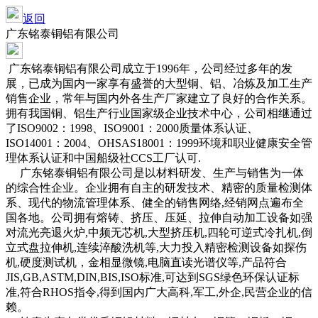
返回
广东铭泰铜铝有限公司
广东铭泰铜铝有限公司成立于1996年，公司经过多年的发
展，已成为国内一家享有盛誉的大型铜、铝、冶炼及加工生产
销售企业，常年与国内外各生产厂家建立了良好的合作关系。
拥有我国铜、铝生产行业国家级企业技术中心，公司相继通过
了ISO9002：1998、ISO9001：2000质量体系认证、
ISO14001：2004、OHSAS18001：1999环境和职业健康安全管
理体系认证和中国船级社CCS工厂认可.
广东铭泰铜铝有限公司是以材料研发、生产与销售为一体
的综合性企业。企业拥有自主的研发技术、精密的质量检测体
系、现代的物流管理体系、健全的销售网络,经销网点遍布全
国各地。公司拥有熔铸、挤压、压延、拉伸自动加工设备如强
对流光亮退火炉,中频无芯机,大型挤压机,四轮可逆式冷扎机,倒
立式盘拉伸机,连续淬酸洗机等,大力投入精密检测设备如探伤
机,硬度测试机，金相显微镜,电脑直读光谱仪等,产品符合
JIS,GB,ASTM,DIN,BIS,ISO标准,可达到SGS绿色环保认证标
准,符合RHOS指令,得到国内广大高科,军工,外企,民营企业的信
赖。